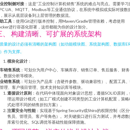
业控制侧对接
：这是“工业控制计算机销售”系统的难点与亮点。需要学习
PC UA、MQTT、Modbus等工业通信协议，在系统中模拟或实际对接数
，展示从底层设备到上层管理的数据流。
助工具
：使用Git进行版本控制，用Maven/Gradle管理依赖，考虑使用
ocker进行容器化部署，这些都能为你的设计加分。
三、 构建清晰、可扩展的系统架构
质量的设计必须有清晰的架构图（如功能模块图、系统架构图、数据库E
）作为支撑。
模块化设计
：
车销售系统
：可划分为用户中心、车辆库存、销售订单、售后服务、财务
、数据分析等模块。
业销售系统
：可划分为产品库（含硬件参数、驱动兼容性）、配置工具、
管理、客户项目管理、技术支持知识库等模块。
遵循设计原则
：在代码中体现面向对象设计思想，遵循SOLID原则，
理运用设计模式（如工厂模式创建不同类型的工业计算机配置，策略
式处理不同的销售折扣方案）。
注重安全与性能
：实现基于Spring Security或Shiro的权限控制（区
售员、管理员、客户等角色）。对关键接口进行压力测试，并考虑数
库索引优化、SQL调优等基础性能保障措施。