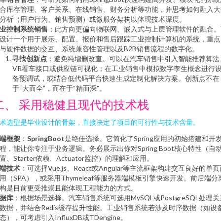
合库存管理、客户关系、在线销售、财务分析等功能，并思考如何融入大
分析（用户行为、销售预测）或微服务架构以体现技术深度。
业控制系统销售
：此方向更偏向物联网、嵌入式与上层管理软件的融合。
设计一个用于展示、配置、报价和售后跟踪工业控制计算机的系统，重点
与硬件数据的交互、系统兼容性管理以及B2B销售流程的数字化。
寻找创新点
：避免纯增删改查。可以在汽车销售中引入智能推荐算法
VR看车接口或供应链可视化；在工业销售中模拟数字孪生概念进行
备预调试，或结合低代码平台快速生成定制化解决方案。创新点不在
于“大而全”，而在于“精而深”。
二、 采用稳健且现代的技术栈
术选型是毕业设计的骨架，直接决定了项目的可行性与技术含量。
端框架
：
SpringBoot
是绝佳选择。它简化了Spring应用的初始搭建和开
程，能让你专注于业务逻辑。务必展示出你对Spring Boot核心特性（自
置、Starter依赖、Actuator监控）的理解和应用。
端技术
：可选择Vue.js、React或Angular等主流框架构建交互良好的单
用（SPA），或采用Thymeleaf等服务器端模板引擎快速开发。前后端分
构是目前更受推崇且能体现工程能力的方式。
据库
：根据场景选择。汽车销售系统可选用MySQL或PostgreSQL处理关
数据，并结合Redis缓存提升性能。工业销售系统若涉及时序数据（如设
态），可考虑引入InfluxDB或TDengine。