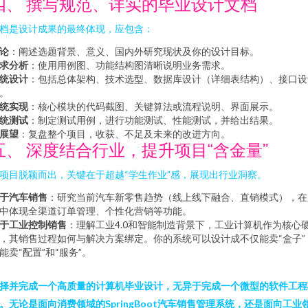
四、 撰写规范、详实的毕业设计文档
档是设计成果的最终体现，应包含：
论
：阐述选题背景、意义、国内外研究现状及你的设计目标。
求分析
：使用用例图、功能结构图清晰说明业务需求。
统设计
：包括总体架构、技术选型、数据库设计（详细表结构）、接口设
。
统实现
：核心模块的代码截图、关键算法或流程说明、界面展示。
统测试
：制定测试用例，进行功能测试、性能测试，并给出结果。
展望
：复盘整个项目，收获、不足及未来的改进方向。
五、 深度结合行业，提升项目“含金量”
项目脱颖而出，关键在于超越“学生作业”感，展现出行业洞察。
于汽车销售
：研究当前汽车新零售趋势（线上线下融合、直销模式），在
中体现全渠道订单管理、个性化营销等功能。
于工业控制销售
：理解工业4.0和智能制造背景下，工业计算机作为核心
，其销售过程如何与解决方案绑定。你的系统可以设计成不仅能卖“盒子”
能卖“配置”和“服务”。
择并完成一个高质量的计算机毕业设计，无异于完成一个微型的软件工程
。无论是面向消费领域的SpringBoot汽车销售管理系统，还是面向工业